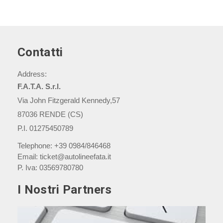
Contatti
Address:
F.A.T.A. S.r.l.
Via John Fitzgerald Kennedy,57
87036 RENDE (CS)
P.I. 01275450789
Telephone:
+39 0984/846468
Email:
ticket@autolineefata.it
P. Iva:
03569780780
I Nostri Partners