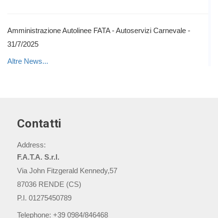
Amministrazione Autolinee FATA - Autoservizi Carnevale -
31/7/2025
Altre News...
Contatti
Address:
F.A.T.A. S.r.l.
Via John Fitzgerald Kennedy,57
87036 RENDE (CS)
P.I. 01275450789
Telephone:
+39 0984/846468